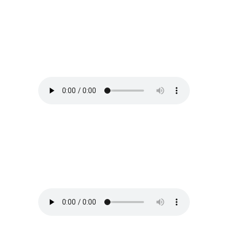
Tell me true love
von
John Dowland
If music be the food of love
von
Henry Purcell