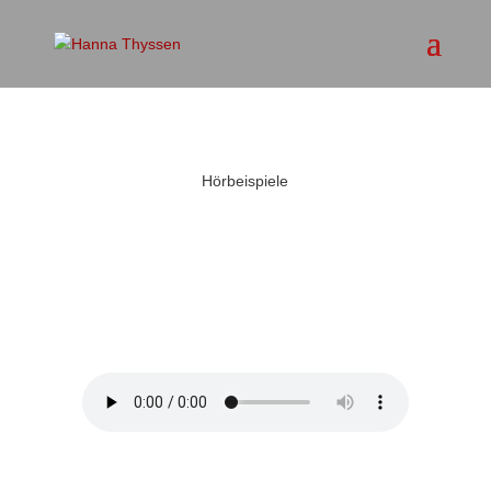
Hörbeispiele
O salutaris hostia
von
Gioachino Rossini
|
aus der "Petite
Messe solennelle" (Livemitschnitt 2016)