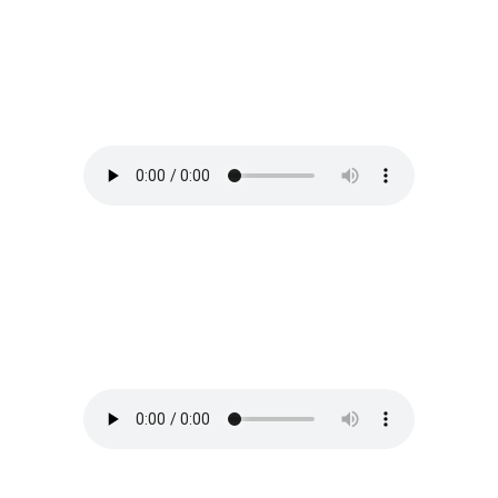
Ja, du bist elend
von
Robert Franz
Lorelei
von
Clara Schumann