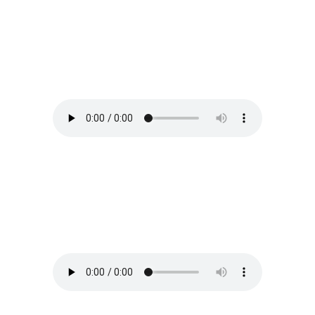
Spleen
von
Gabriel Fauré
Sommerabend
von
Johannes Brahms