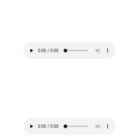
Welt und Himmel
von
Johann Sebastian Bach
|
aus der
Markuspassion BWV 247 (Livemitschnitt 2019)
Et exultavit
von
Johann Sebastian Bach
|
aus dem
Magnificat BWV 243 (Livemitschnitt 2018)