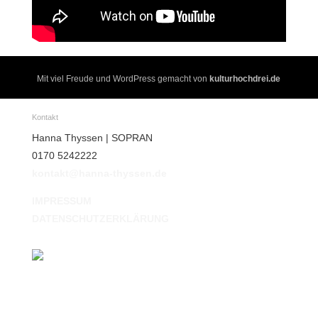
Mit viel Freude und WordPress gemacht von
kulturhochdrei.de
Kontakt
Hanna Thyssen | SOPRAN
0170 5242222‬
kontakt@hanna-thyssen.de
IMPRESSUM
DATENSCHUTZERKLÄRUNG
BIOGRAFIE
HÖRBEISPIELE